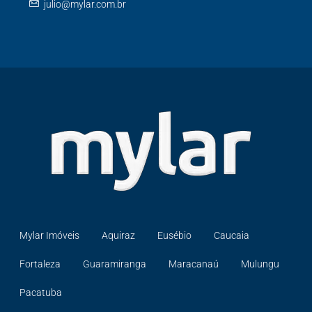
julio@mylar.com.br
Mylar Imóveis
Aquiraz
Eusébio
Caucaia
Fortaleza
Guaramiranga
Maracanaú
Mulungu
Pacatuba