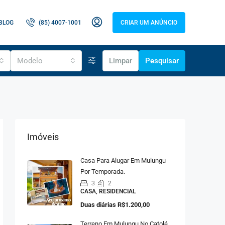
BLOG
(85) 4007-1001
CRIAR UM ANÚNCIO
Modelo
Limpar
Pesquisar
Imóveis
Casa Para Alugar Em Mulungu
Por Temporada.
3
2
CASA, RESIDENCIAL
Duas diárias
R$1.200,00
Terreno Em Mulungu No Catolé