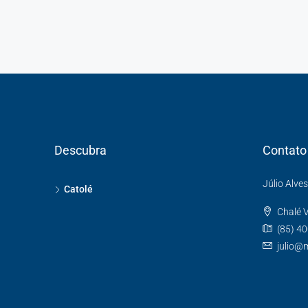
Descubra
Contato
Júlio Alve
Catolé
Chalé V
(85) 4
julio@