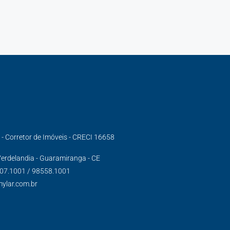
s - Corretor de Imóveis - CRECI 16658
erdelandia - Guaramiranga - CE
007.1001 / 98558.1001
mylar.com.br