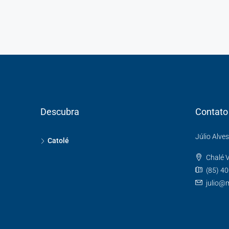
Descubra
Contato
Júlio Alve
Catolé
Chalé V
(85) 4
julio@