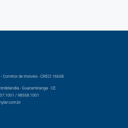
s - Corretor de Imóveis - CRECI 16658
erdelandia - Guaramiranga - CE
007.1001 / 98558.1001
mylar.com.br